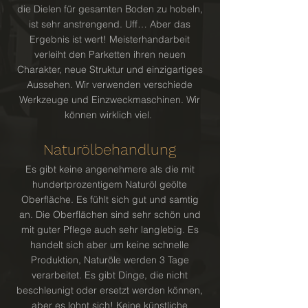
die Dielen für gesamten Boden zu hobeln,
ist sehr anstrengend. Uff… Aber das
Ergebnis ist wert! Meisterhandarbeit
verleiht den Parketten ihren neuen
Charakter, neue Struktur und einzigartiges
Aussehen. Wir verwenden verschiede
Werkzeuge und Einzweckmaschinen. Wir
können wirklich viel.
Naturölbehandlung
Es gibt keine angenehmere als die mit
hundertprozentigem Naturöl geölte
Oberfläche. Es fühlt sich gut und samtig
an. Die Oberflächen sind sehr schön und
mit guter Pflege auch sehr langlebig. Es
handelt sich aber um keine schnelle
Produktion, Naturöle werden 3 Tage
verarbeitet. Es gibt Dinge, die nicht
beschleunigt oder ersetzt werden können,
aber es lohnt sich! Keine künstliche