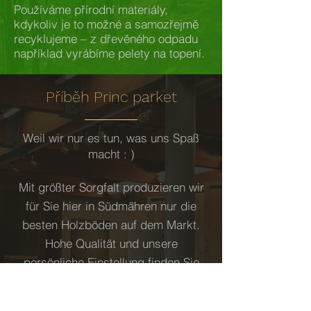
Používáme přírodní materiály,
kdykoliv je to možné a samozřejmě
recyklujeme – z dřevěného odpadu
například vyrábíme pelety na topení.
Příběh Princ parket
Weil wir nur es tun, was uns Spaß
macht : )
Mit größter Sorgfalt produzieren wir
für Sie hier in Südmähren nur die
besten Holzböden auf dem Markt.
Hohe Qualität und unsere
persönliche Einstellung finden Sie
bei uns dank großartiger Mitarbeitern
und auch dank moderner