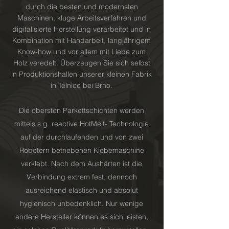
durch die besten und modernsten
Maschinen, kluge Arbeitsverfahren und
digitalisierte Herstellung verarbeitet und in
Kombination mit Handarbeit, langjährigem
Know-how und vor allem mit Liebe zum
Holz veredelt. Überzeugen Sie sich selbst
in Produktionshallen unserer kleinen Fabrik
in Telnice bei Brno.
Die obersten Parkettschichten werden
mittels s.g. reactive HotMelt- Technologie
auf der durchlaufenden und von zwei
Robotern betriebenen Klebemaschine
verklebt. Nach dem Aushärten ist die
Verbindung extrem fest, dennoch
ausreichend elastisch und absolut
hygienisch unbedenklich. Nur wenige
andere Hersteller können es sich leisten,