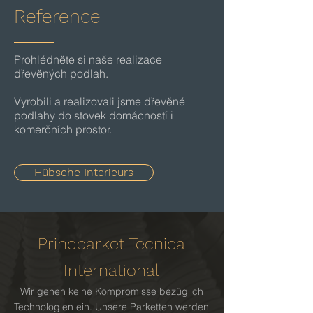
Reference
Prohlédněte si naše realizace
dřevěných podlah.
Vyrobili a realizovali jsme dřevěné
podlahy do stovek domácností i
komerčních prostor.
Hübsche Interieurs
Princparket Tecnica
International
Wir gehen keine Kompromisse bezüglich
Technologien ein. Unsere Parketten werden