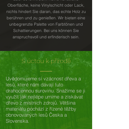
Oberfläche, keine Vinylschicht oder Lack,
nichts hindert Sie daran, das echte Holz zu
berühren und zu genießen. Wir bieten eine
unbegrenzte Palette von Farbtönen und
Schattierungen. Bei uns können Sie
anspruchsvoll und erfinderisch sein.
S úctou k přírodě
Uvědomujeme si vzácnost dřeva a
lesů, které nám dávají tuto
drahocennou surovinu. Snažíme se ji
využít jak nejlépe umíme a získávat
dřevo z místních zdrojů. Většina
materiálu pochází z řízené těžby
obnovovaných lesů Česka a
Slovenska.