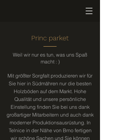
Princ parket
Weil wir nur es tun, was uns Spaß
macht : )
Mit größter Sorgfalt produzieren wir für
Sie hier in Südmähren nur die besten
Holzböden auf dem Markt. Hohe
Qualität und unsere persönliche
Einstellung finden Sie bei uns dank
großartiger Mitarbeitern und auch dank
moderner Produktionsausrüstung. In
Telnice in der Nähe von Brno fertigen
wir schöne Sachen und Sie können