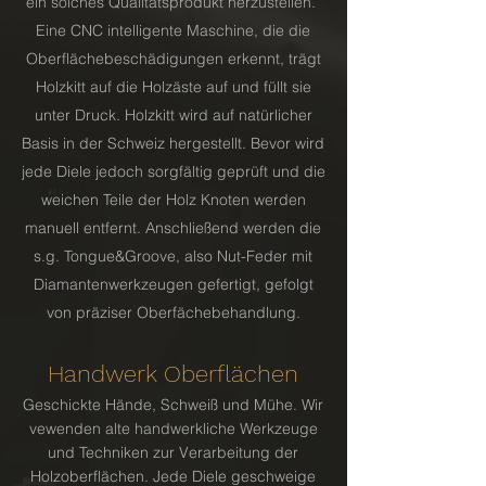
ein solches Qualitätsprodukt herzustellen.
Eine CNC intelligente Maschine, die die
Oberflächebeschädigungen erkennt, trägt
Holzkitt auf die Holzäste auf und füllt sie
unter Druck. Holzkitt wird auf natürlicher
Basis in der Schweiz hergestellt. Bevor wird
jede Diele jedoch sorgfältig geprüft und die
weichen Teile der Holz Knoten werden
manuell entfernt. Anschließend werden die
s.g. Tongue&Groove, also Nut-Feder mit
Diamantenwerkzeugen gefertigt, gefolgt
von präziser Oberfächebehandlung.
Handwerk Oberflächen
​Geschickte Hände, Schweiß und Mühe. Wir
vewenden alte handwerkliche Werkzeuge
und Techniken zur Verarbeitung der
Holzoberflächen. Jede Diele geschweige