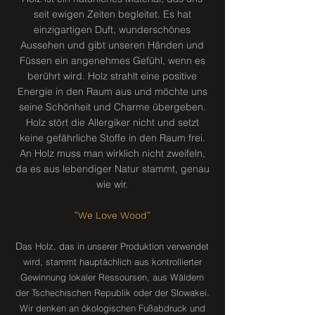
seit ewigen Zeiten begleitet. Es hat
einzigartigen Duft, wunderschönes
Aussehen und gibt unseren Händen und
Füssen ein angenehmes Gefühl, wenn es
berührt wird. Holz strahlt eine positive
Energie in den Raum aus und möchte uns
seine Schönheit und Charme übergeben.
Holz stört die Allergiker nicht und setzt
keine gefährliche Stoffe in den Raum frei.
An Holz muss man wirklich nicht zweifeln,
da es aus lebendiger Natur stammt, genau
wie wir.
"We Love Wood"
D
as Holz, das in unserer Produktion verwendet
wird, stammt hauptächlich aus kontrollierter
Gewinnung lokaler Ressoursen, aus Wäldern
der Tschechischen Republik oder der Slowakei.
Wir denken an ökologischen Fußabdruck und