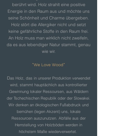
berührt wird. Holz strahlt eine positive
Energie in den Raum aus und möchte uns
seine Schönheit und Charme übergeben.
Holz stört die Allergiker nicht und setzt
keine gefährliche Stoffe in den Raum frei.
An Holz muss man wirklich nicht zweifeln,
da es aus lebendiger Natur stammt, genau
wie wir.
"We Love Wood"
D
as Holz, das in unserer Produktion verwendet
wird, stammt hauptächlich aus kontrollierter
Gewinnung lokaler Ressoursen, aus Wäldern
der Tschechischen Republik oder der Slowakei.
Wir denken an ökologischen Fußabdruck und
bemühen (legen Akzent) uns, lokale
Ressourcen auszunutzen. Abfälle aus der
Herrstellung von Holzböden werden in
höchstem Maße wiederverwertet.