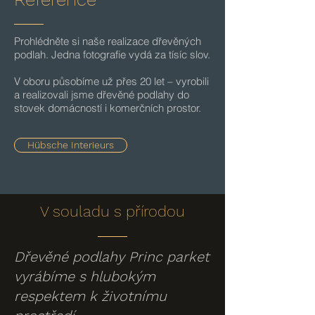
Prohlédněte si naše realizace dřevěných
podlah. Jedna fotografie vydá za tísíc slov.
V oboru působíme už přes 20 let – vyrobili
a realizovali jsme dřevěné podlahy do
stovek domácností i komerčních prostor.
Hübsche Interieurs
V souladu s přírodou
Dřevěné podlahy Princ parket
vyrábíme s hlubokým
respektem k životnímu