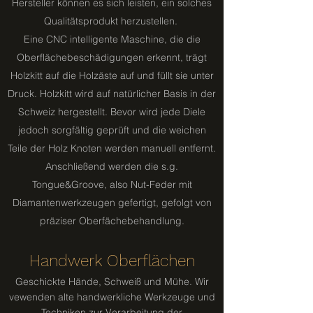
Hersteller können es sich leisten, ein solches
Qualitätsprodukt herzustellen.
Eine CNC intelligente Maschine, die die
Oberflächebeschädigungen erkennt, trägt
Holzkitt auf die Holzäste auf und füllt sie unter
Druck. Holzkitt wird auf natürlicher Basis in der
Schweiz hergestellt. Bevor wird jede Diele
jedoch sorgfältig geprüft und die weichen
Teile der Holz Knoten werden manuell entfernt.
Anschließend werden die s.g.
Tongue&Groove, also Nut-Feder mit
Diamantenwerkzeugen gefertigt, gefolgt von
präziser Oberfächebehandlung.
Handwerk Oberflächen
​Geschickte Hände, Schweiß und Mühe. Wir
vewenden alte handwerkliche Werkzeuge und
Techniken zur Verarbeitung der