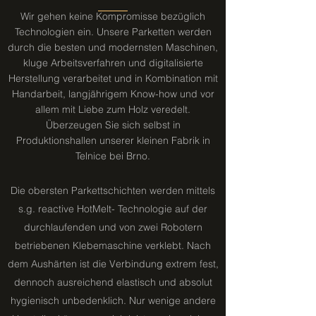
Wir gehen keine Kompromisse bezüglich
Technologien ein. Unsere Parketten werden
durch die besten und modernsten Maschinen,
kluge Arbeitsverfahren und digitalisierte
Herstellung verarbeitet und in Kombination mit
Handarbeit, langjährigem Know-how und vor
allem mit Liebe zum Holz veredelt.
Überzeugen Sie sich selbst in
Produktionshallen unserer kleinen Fabrik in
Telnice bei Brno.
Die obersten Parkettschichten werden mittels
s.g. reactive HotMelt- Technologie auf der
durchlaufenden und von zwei Robotern
betriebenen Klebemaschine verklebt. Nach
dem Aushärten ist die Verbindung extrem fest,
dennoch ausreichend elastisch und absolut
hygienisch unbedenklich. Nur wenige andere