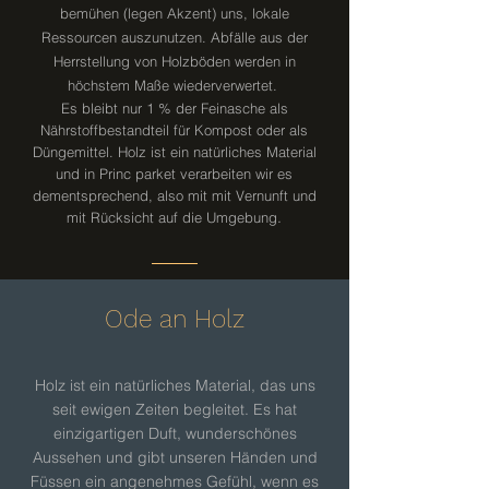
bemühen (legen Akzent) uns, lokale
Ressourcen auszunutzen. Abfälle aus der
Herrstellung von Holzböden werden in
höchstem Maße wiederverwertet.
Es bleibt nur 1 % der Feinasche als
Nährstoffbestandteil für Kompost oder als
Düngemittel. Holz ist ein natürliches Material
und in Princ parket verarbeiten wir es
dementsprechend, also mit mit Vernunft und
.
mit Rücksicht auf die Umgebung
Ode an Holz
Holz ist ein natürliches Material, das uns
seit ewigen Zeiten begleitet. Es hat
einzigartigen Duft, wunderschönes
Aussehen und gibt unseren Händen und
Füssen ein angenehmes Gefühl, wenn es