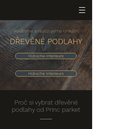
Vyrábíme a realizujeme unikátní
DŘEVĚNÉ PODLAHY
Hübsche Interieurs
Hübsche Interieurs
Proč si vybrat dřevěné
podlahy od Princ parket