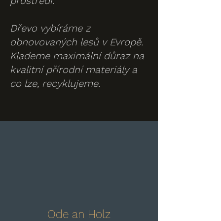
prostředí.
Dřevo vybíráme z
obnovovaných lesů v Evropě.
Klademe maximální důraz na
kvalitní přírodní materiály a
co lze, recyklujeme.
Ode an Holz