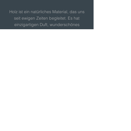
Holz ist ein natürliches Material, das uns
seit ewigen Zeiten begleitet. Es hat
einzigartigen Duft, wunderschönes
Aussehen und gibt unseren Händen und
Füssen ein angenehmes Gefühl, wenn es
berührt wird. Holz strahlt eine positive
Energie in den Raum aus und möchte uns
seine Schönheit und Charme übergeben.
Holz stört die Allergiker nicht und setzt
keine gefährliche Stoffe in den Raum frei.
An Holz muss man wirklich nicht zweifeln,
da es aus lebendiger Natur stammt, genau
wie wir.
"We Love Wood"
D
as Holz, das in unserer Produktion verwendet
wird, stammt hauptächlich aus kontrollierter
Gewinnung lokaler Ressoursen, aus Wäldern