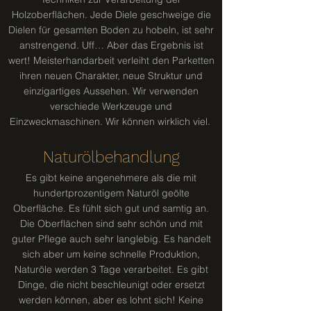
Holzoberflächen. Jede Diele geschweige die
Dielen für gesamten Boden zu hobeln, ist sehr
anstrengend. Uff… Aber das Ergebnis ist
wert! Meisterhandarbeit verleiht den Parketten
ihren neuen Charakter, neue Struktur und
einzigartiges Aussehen. Wir verwenden
verschiede Werkzeuge und
Einzweckmaschinen. Wir können wirklich viel.
Naturölbehandlung
Es gibt keine angenehmere als die mit
hundertprozentigem Naturöl geölte
Oberfläche. Es fühlt sich gut und samtig an.
Die Oberflächen sind sehr schön und mit
guter Pflege auch sehr langlebig. Es handelt
sich aber um keine schnelle Produktion,
Naturöle werden 3 Tage verarbeitet. Es gibt
Dinge, die nicht beschleunigt oder ersetzt
werden können, aber es lohnt sich! Keine