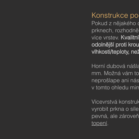
Konstrukce po
Pokud z nějakého 
prknech, rozhodně
více vrstev.
Kvalitn
odolnější proti kr
vlhkosti/teploty, n
Horní dubová nášla
mm. Možná vám to př
neprošlape ani nás
v tomto ohledu mim
Vícevrstvá konstr
vyrobit prkna o síl
pevná, ale zároveň
topení
.