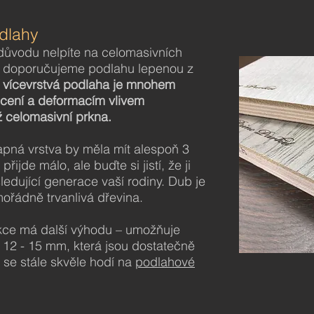
dlahy
důvodu nelpíte na celomasivních
 doporučujeme podlahu lepenou z
í vícevrstvá podlaha je mnohem
oucení a deformacím vlivem
ež celomasivní prkna.
pná vrstva by měla mít alespoň 3
ijde málo, ale buďte si jistí, že ji
ledující generace vaší rodiny. Dub je
ořádně trvanlivá dřevina.
ukce má další výhodu – umožňuje
e 12 - 15 mm, která jsou dostatečně
 se stále skvěle hodí na
podlahové