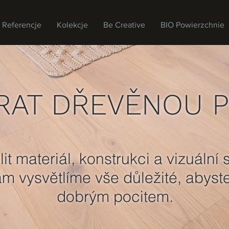
Referencje
Kolekcje
Be Creative
BIO Powierzchnie
BRAT DŘEVĚNOU 
it materiál, konstrukci a vizuální
m vysvětlíme vše důležité, abyst
dobrým pocitem.