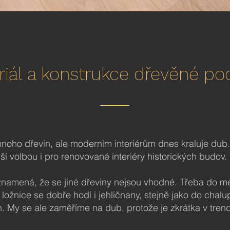
riál a konstrukce dřevěné po
mnoho dřevin, ale moderním interiérům dnes kraluje dub. 
jší volbou i pro renovované interiéry historických budov.
namená, že se jiné dřeviny nejsou vhodné. Třeba do
u ložnice se dobře hodí i jehličnany, stejně jako do chal
. My se ale zaměříme na dub, protože je zkrátka v trend