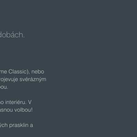
odobách.
áme Classic), nebo
projevuje svérázným
bou.
 interiéru. V
jasnou volbou!
ch prasklin a