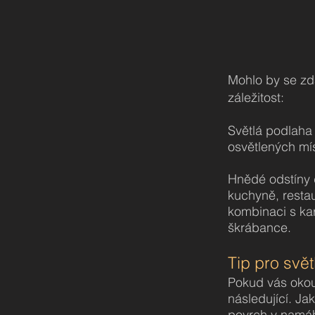
Mohlo by se zdá
záležitost:
Světlá podlaha 
osvětlených míst
Hnědé odstíny 
kuchyně, resta
kombinaci s ka
škrábance.
Tip pro svět
Pokud vás okouz
následující. Ja
povrch v namáh