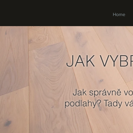
Home
JAK VY
O
Jak správně vol
podlahy? Tady vá