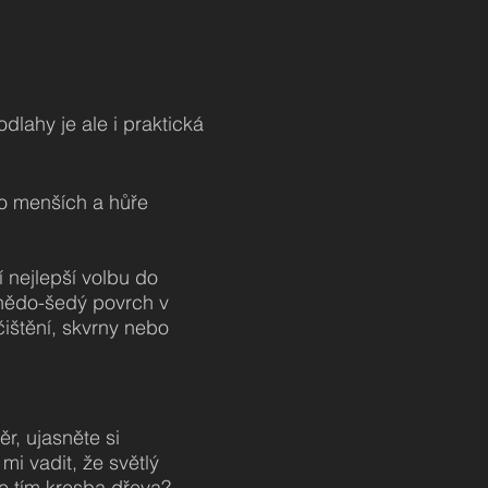
dlahy je ale i praktická
Do menších a hůře
 nejlepší volbu do
hnědo-šedý povrch v
ištění, skvrny nebo
r, ujasněte si
i vadit, že světlý
e tím kresba dřeva?