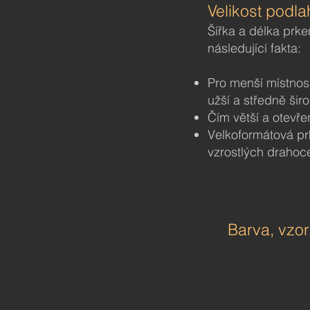
Velikost podl
Šířka a délka prk
následující fakta:
Pro menší místnost
užší a středně šir
Čím větší a otevřen
Velkoformátová pr
vzrostlých draho
Barva, vzor