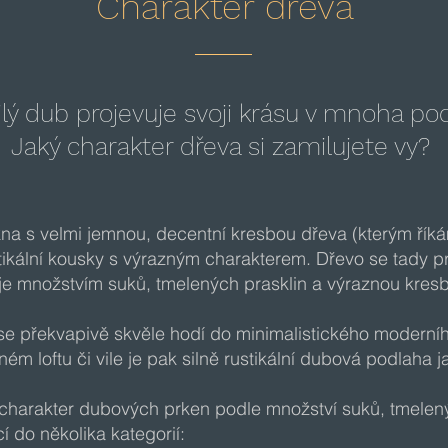
Charakter dřeva
ilý dub projevuje svoji krásu v mnoha p
Jaký charakter dřeva si zamilujete vy?
na s velmi jemnou, decentní kresbou dřeva (kterým řík
tikální kousky s výrazným charakterem. Dřevo se tady 
je množstvím suků, tmelených prasklin a výraznou kres
e překvapivě skvěle hodí do minimalistického moderního
ném loftu či vile je pak silně rustikální dubová podlaha 
charakter dubových prken podle množství suků, tmelený
 do několika kategorií: