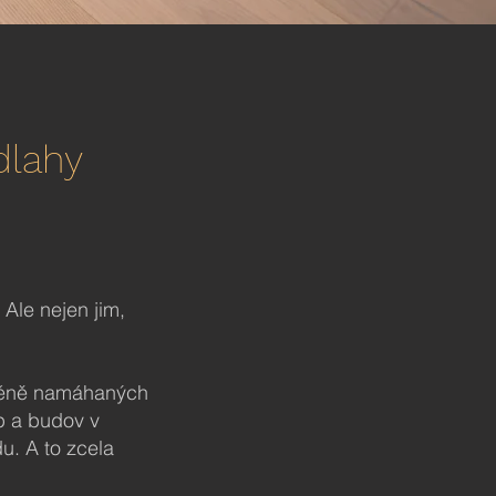
dlahy
Ale nejen jim,
 méně namáhaných
up a budov v
u. A to zcela