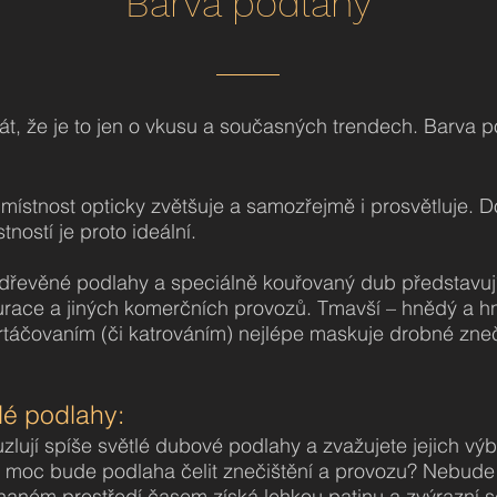
Barva podlahy
t, že je to jen o vkusu a současných trendech. Barva po
místnost opticky zvětšuje a samozřejmě i prosvětluje. 
ností je proto ideální.
dřevěné podlahy a speciálně kouřovaný dub představují
urace a jiných komerčních provozů. Tmavší – hnědý a 
rtáčovaním (či katrováním) nejlépe maskuje drobné zneč
lé podlahy:
lují spíše světlé dubové podlahy a zvažujete jejich výbě
k moc bude podlaha čelit znečištění a provozu? Nebude m
aném prostředí časem získá lehkou patinu a zvýrazní s