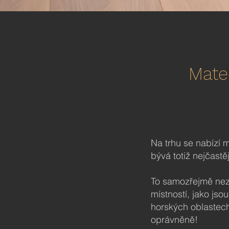
Mate
Na trhu se nabízí 
bývá totiž nejčastě
To samozřejmě nez
místností, jako jso
horských oblastech
oprávněně!