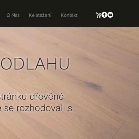
O Nas
Ke stažení
Kontakt
PODLAHU
RIGINAL
 stránku dřevěné
e se rozhodovali
s