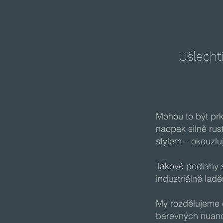
Ušlecht
Mohou to být prk
naopak silně rus
stylem – okouzlu
Takové podlahy s
industriálně ladě
My rozdělujeme 
barevných nuancí