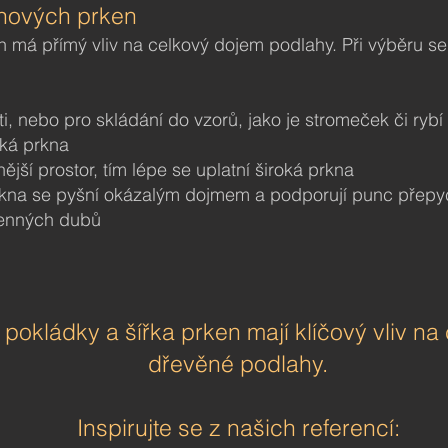
ahových prken
en má přímý vliv na celkový dojem podlahy. Při výběru s
i, nebo pro skládání do vzorů, jako je stromeček či rybí
oká prkna
ější prostor, tím lépe se uplatní široká prkna
kna se pyšní okázalým dojmem a podporují punc přepy
cenných dubů
 pokládky a šířka prken mají klíčový vliv n
dřevěné podlahy.
Inspirujte se z našich referencí: